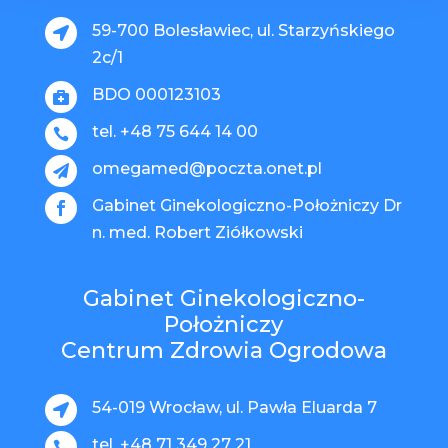
59-700 Bolesławiec, ul. Starzyńskiego

2c/1
BDO 000123103

tel. +48 75 644 14 00

omegamed@poczta.onet.pl

Gabinet Ginekologiczno-Położniczy Dr

n. med. Robert Ziółkowski
Gabinet Ginekologiczno-
Położniczy
Centrum Zdrowia Ogrodowa
54-019 Wrocław, ul. Pawła Eluarda 7

tel. +48 71 349 27 21
