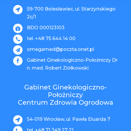
59-700 Bolesławiec, ul. Starzyńskiego

2c/1
BDO 000123103

tel. +48 75 644 14 00

omegamed@poczta.onet.pl

Gabinet Ginekologiczno-Położniczy Dr

n. med. Robert Ziółkowski
Gabinet Ginekologiczno-
Położniczy
Centrum Zdrowia Ogrodowa
54-019 Wrocław, ul. Pawła Eluarda 7

tel. +48 71 349 27 21
