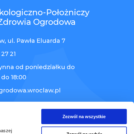
kologiczno-Położniczy
Zdrowia Ogrodowa
, ul. Pawła Eluarda 7
 27 21
zynna od poniedziałku do
 do 18:00
grodowa.wroclaw.pl
Zezwól na wszystkie
naszej