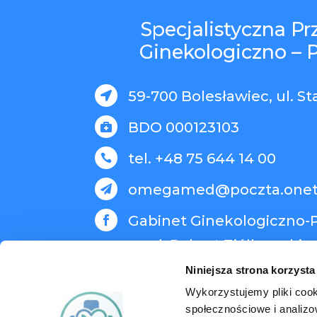
Specjalistyczna P
Ginekologiczno – 
59-700 Bolesławiec, ul. St

BDO 000123103

tel. +48 75 644 14 00

omegamed@poczta.onet

Gabinet Ginekologiczno-P

med. Robert Ziółkowski
Niniejsza strona korzysta
Wykorzystujemy pliki cook
społecznościowe i analizo