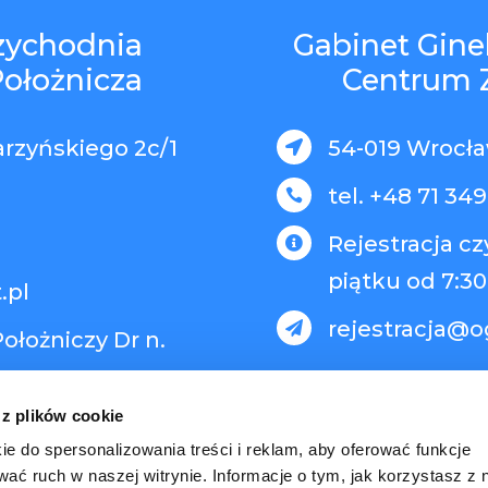
rzychodnia
Gabinet Gine
Położnicza
Centrum 
arzyńskiego 2c/1
54-019 Wrocław

tel. +48 71 349

Rejestracja c

piątku od 7:30
.pl
rejestracja@o

ołożniczy Dr n.
 z plików cookie
ie do spersonalizowania treści i reklam, aby oferować funkcje
wać ruch w naszej witrynie. Informacje o tym, jak korzystasz z 