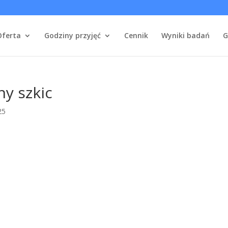
Oferta
Godziny przyjęć
Cennik
Wyniki badań
G
y szkic
25