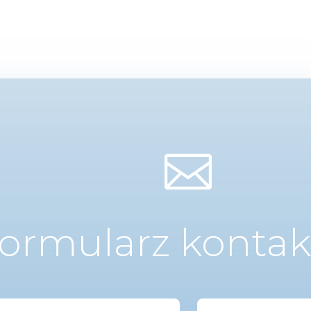

ormularz konta