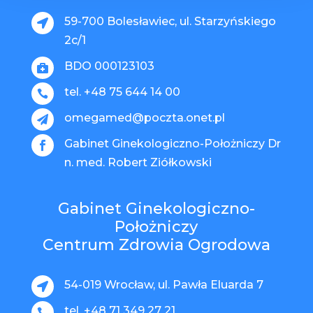
59-700 Bolesławiec, ul. Starzyńskiego

2c/1
BDO 000123103

tel. +48 75 644 14 00

omegamed@poczta.onet.pl

Gabinet Ginekologiczno-Położniczy Dr

n. med. Robert Ziółkowski
Gabinet Ginekologiczno-
Położniczy
Centrum Zdrowia Ogrodowa
54-019 Wrocław, ul. Pawła Eluarda 7

tel. +48 71 349 27 21
