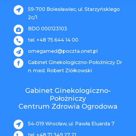
59-700 Bolesławiec, ul. Starzyńskiego

2c/1
BDO 000123103

tel. +48 75 644 14 00

omegamed@poczta.onet.pl

Gabinet Ginekologiczno-Położniczy Dr

n. med. Robert Ziółkowski
Gabinet Ginekologiczno-
Położniczy
Centrum Zdrowia Ogrodowa
54-019 Wrocław, ul. Pawła Eluarda 7

tel. +48 71 349 27 21
