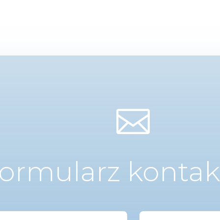

ormularz konta