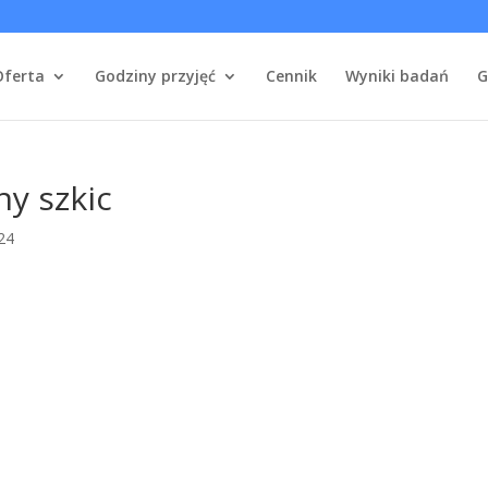
Oferta
Godziny przyjęć
Cennik
Wyniki badań
G
y szkic
24