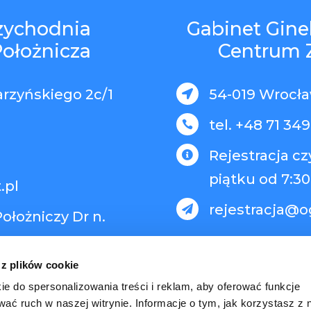
rzychodnia
Gabinet Gine
Położnicza
Centrum 
arzyńskiego 2c/1
54-019 Wrocław

tel. +48 71 349

Rejestracja c

piątku od 7:30
.pl
rejestracja@o

ołożniczy Dr n.
 z plików cookie
ie do spersonalizowania treści i reklam, aby oferować funkcje
wać ruch w naszej witrynie. Informacje o tym, jak korzystasz z 