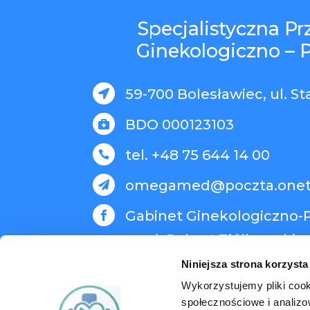
Specjalistyczna P
Ginekologiczno – 
59-700 Bolesławiec, ul. St

BDO 000123103

tel. +48 75 644 14 00

omegamed@poczta.onet

Gabinet Ginekologiczno-P

med. Robert Ziółkowski
Niniejsza strona korzysta
Wykorzystujemy pliki cook
społecznościowe i analizo