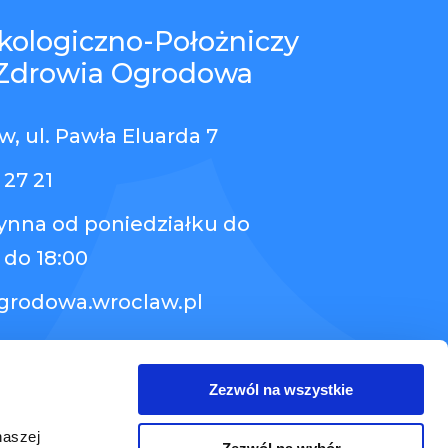
kologiczno-Położniczy
Zdrowia Ogrodowa
, ul. Pawła Eluarda 7
 27 21
zynna od poniedziałku do
 do 18:00
grodowa.wroclaw.pl
Zezwól na wszystkie
naszej