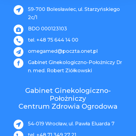
59-700 Bolesławiec, ul. Starzyńskiego

2c/1
BDO 000123103

tel. +48 75 644 14 00

omegamed@poczta.onet.pl

Gabinet Ginekologiczno-Położniczy Dr

n. med. Robert Ziółkowski
Gabinet Ginekologiczno-
Położniczy
Centrum Zdrowia Ogrodowa
54-019 Wrocław, ul. Pawła Eluarda 7

tel. +48 71 349 27 21
