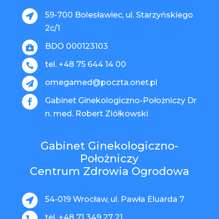
59-700 Bolesławiec, ul. Starzyńskiego

2c/1
BDO 000123103

tel. +48 75 644 14 00

omegamed@poczta.onet.pl

Gabinet Ginekologiczno-Położniczy Dr

n. med. Robert Ziółkowski
Gabinet Ginekologiczno-
Położniczy
Centrum Zdrowia Ogrodowa
54-019 Wrocław, ul. Pawła Eluarda 7

tel. +48 71 349 27 21
