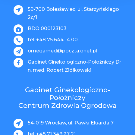
59-700 Bolesławiec, ul. Starzyńskiego

2c/1
BDO 000123103

tel. +48 75 644 14 00

omegamed@poczta.onet.pl

Gabinet Ginekologiczno-Położniczy Dr

n. med. Robert Ziółkowski
Gabinet Ginekologiczno-
Położniczy
Centrum Zdrowia Ogrodowa
54-019 Wrocław, ul. Pawła Eluarda 7

tel. +48 71 349 27 21
