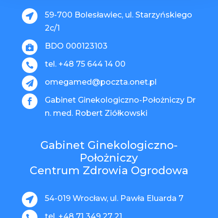
59-700 Bolesławiec, ul. Starzyńskiego

2c/1
BDO 000123103

tel. +48 75 644 14 00

omegamed@poczta.onet.pl

Gabinet Ginekologiczno-Położniczy Dr

n. med. Robert Ziółkowski
Gabinet Ginekologiczno-
Położniczy
Centrum Zdrowia Ogrodowa
54-019 Wrocław, ul. Pawła Eluarda 7

tel. +48 71 349 27 21
