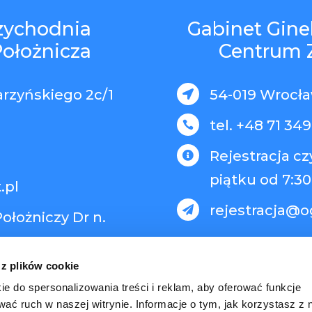
rzychodnia
Gabinet Gine
Położnicza
Centrum 
arzyńskiego 2c/1
54-019 Wrocław

tel. +48 71 349

Rejestracja c

piątku od 7:30
.pl
rejestracja@o

ołożniczy Dr n.
 z plików cookie
ie do spersonalizowania treści i reklam, aby oferować funkcje
wać ruch w naszej witrynie. Informacje o tym, jak korzystasz z 