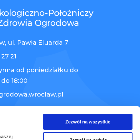
kologiczno-Położniczy
Zdrowia Ogrodowa
, ul. Pawła Eluarda 7
 27 21
zynna od poniedziałku do
 do 18:00
grodowa.wroclaw.pl
Zezwól na wszystkie
naszej