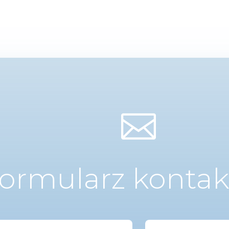

ormularz konta