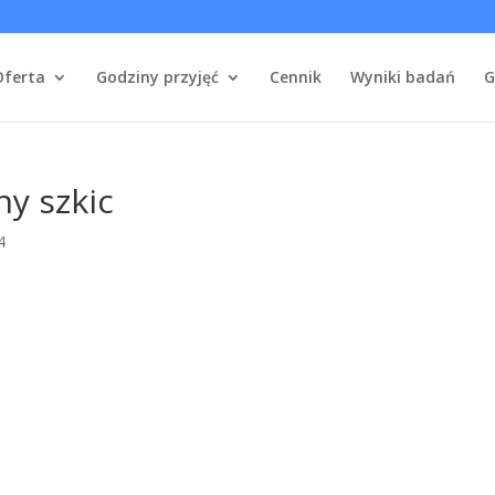
Oferta
Godziny przyjęć
Cennik
Wyniki badań
G
y szkic
4