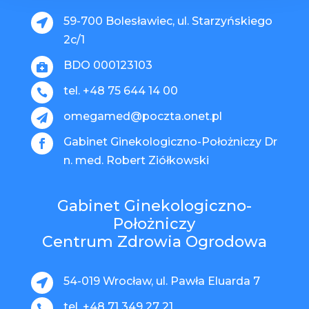
59-700 Bolesławiec, ul. Starzyńskiego

2c/1
BDO 000123103

tel. +48 75 644 14 00

omegamed@poczta.onet.pl

Gabinet Ginekologiczno-Położniczy Dr

n. med. Robert Ziółkowski
Gabinet Ginekologiczno-
Położniczy
Centrum Zdrowia Ogrodowa
54-019 Wrocław, ul. Pawła Eluarda 7

tel. +48 71 349 27 21
