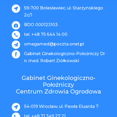
59-700 Bolesławiec, ul. Starzyńskiego

2c/1
BDO 000123103

tel. +48 75 644 14 00

omegamed@poczta.onet.pl

Gabinet Ginekologiczno-Położniczy Dr

n. med. Robert Ziółkowski
Gabinet Ginekologiczno-
Położniczy
Centrum Zdrowia Ogrodowa
54-019 Wrocław, ul. Pawła Eluarda 7

tel. +48 71 349 27 21
