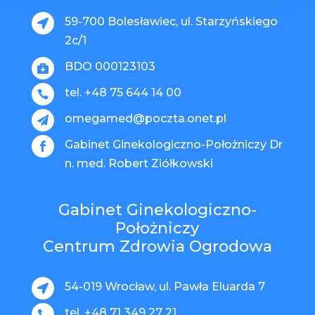
59-700 Bolesławiec, ul. Starzyńskiego

2c/1
BDO 000123103

tel. +48 75 644 14 00

omegamed@poczta.onet.pl

Gabinet Ginekologiczno-Położniczy Dr

n. med. Robert Ziółkowski
Gabinet Ginekologiczno-
Położniczy
Centrum Zdrowia Ogrodowa
54-019 Wrocław, ul. Pawła Eluarda 7

tel. +48 71 349 27 21
