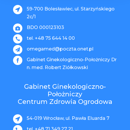
59-700 Bolesławiec, ul. Starzyńskiego

2c/1
BDO 000123103

tel. +48 75 644 14 00

omegamed@poczta.onet.pl

Gabinet Ginekologiczno-Położniczy Dr

n. med. Robert Ziółkowski
Gabinet Ginekologiczno-
Położniczy
Centrum Zdrowia Ogrodowa
54-019 Wrocław, ul. Pawła Eluarda 7

tel. +48 71 349 27 21
