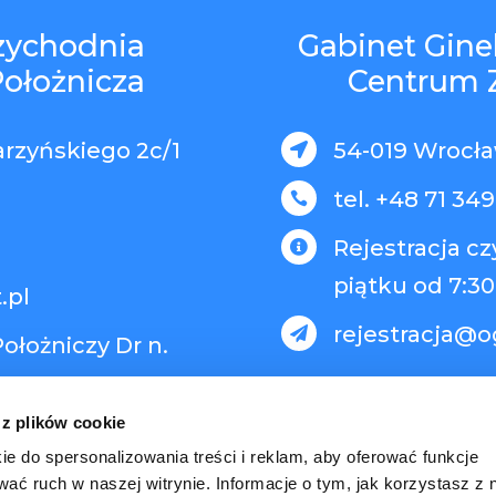
rzychodnia
Gabinet Gine
Położnicza
Centrum 
arzyńskiego 2c/1
54-019 Wrocław

tel. +48 71 349

Rejestracja c

piątku od 7:30
.pl
rejestracja@o

ołożniczy Dr n.
 z plików cookie
ie do spersonalizowania treści i reklam, aby oferować funkcje
wać ruch w naszej witrynie. Informacje o tym, jak korzystasz z 