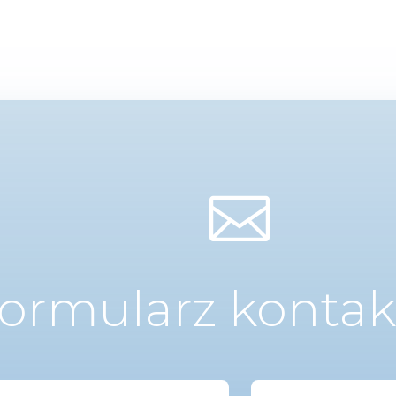

ormularz konta