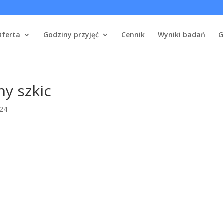
Oferta
Godziny przyjęć
Cennik
Wyniki badań
G
y szkic
024