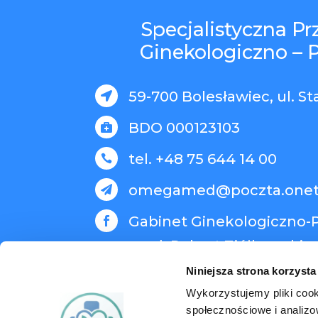
Specjalistyczna P
Ginekologiczno – 
59-700 Bolesławiec, ul. St

BDO 000123103

tel. +48 75 644 14 00

omegamed@poczta.onet

Gabinet Ginekologiczno-P

med. Robert Ziółkowski
Niniejsza strona korzysta
Wykorzystujemy pliki cook
społecznościowe i analizo