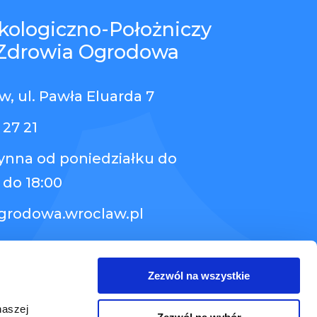
kologiczno-Położniczy
Zdrowia Ogrodowa
, ul. Pawła Eluarda 7
 27 21
zynna od poniedziałku do
 do 18:00
grodowa.wroclaw.pl
Zezwól na wszystkie
naszej