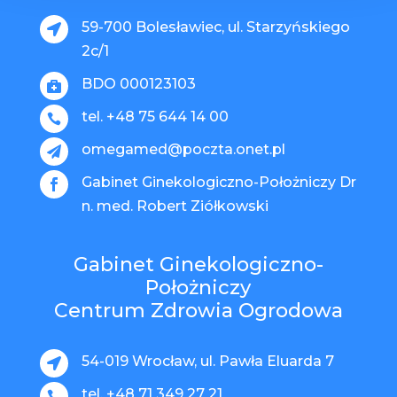
59-700 Bolesławiec, ul. Starzyńskiego

2c/1
BDO 000123103

tel. +48 75 644 14 00

omegamed@poczta.onet.pl

Gabinet Ginekologiczno-Położniczy Dr

n. med. Robert Ziółkowski
Gabinet Ginekologiczno-
Położniczy
Centrum Zdrowia Ogrodowa
54-019 Wrocław, ul. Pawła Eluarda 7

tel. +48 71 349 27 21
