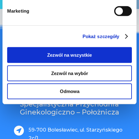
Marketing
Pokaż szczegóły
Zezwól na wszystkie
Zezwól na wybór
dr n. med. Robert Ziółkowski
Odmowa
Specjalistyczna Przychodnia
Ginekologiczno – Położnicza
59-700 Bolesławiec, ul. Starzyńskiego

2c/1