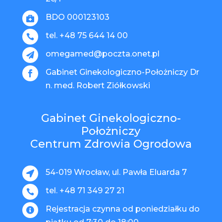
BDO 000123103

tel. +48 75 644 14 00

omegamed@poczta.onet.pl

Gabinet Ginekologiczno-Położniczy Dr

n. med. Robert Ziółkowski
Gabinet Ginekologiczno-
Położniczy
Centrum Zdrowia Ogrodowa
54-019 Wrocław, ul. Pawła Eluarda 7

tel. +48 71 349 27 21

Rejestracja czynna od poniedziałku do
